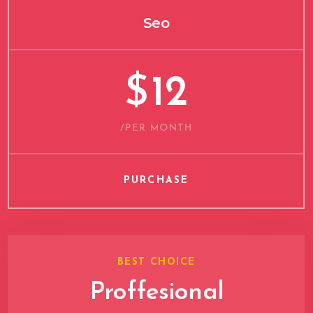
Seo
$
12
/PER MONTH
PURCHASE
BEST CHOICE
Proffesional